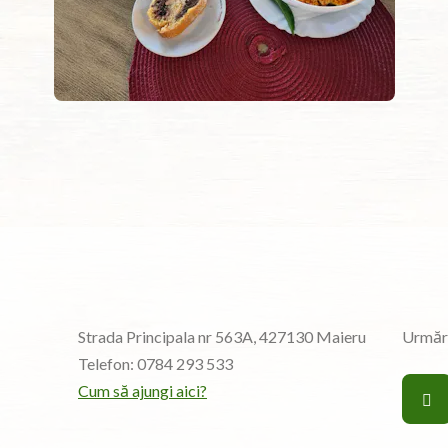
Strada Principala nr 563A, 427130 Maieru
Urmăre
Telefon:
0784 293 533
Cum să ajungi aici?